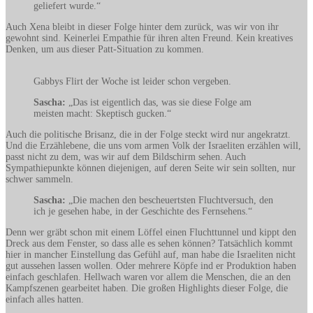
geliefert wurde.“
Auch Xena bleibt in dieser Folge hinter dem zurück, was wir von ihr
gewohnt sind. Keinerlei Empathie für ihren alten Freund. Kein kreatives
Denken, um aus dieser Patt-Situation zu kommen.
Gabbys Flirt der Woche ist leider schon vergeben.
Sascha:
„Das ist eigentlich das, was sie diese Folge am
meisten macht: Skeptisch gucken.“
Auch die politische Brisanz, die in der Folge steckt wird nur angekratzt.
Und die Erzählebene, die uns vom armen Volk der Israeliten erzählen will,
passt nicht zu dem, was wir auf dem Bildschirm sehen. Auch
Sympathiepunkte können diejenigen, auf deren Seite wir sein sollten, nur
schwer sammeln.
Sascha:
„Die machen den bescheuertsten Fluchtversuch, den
ich je gesehen habe, in der Geschichte des Fernsehens.“
Denn wer gräbt schon mit einem Löffel einen Fluchttunnel und kippt den
Dreck aus dem Fenster, so dass alle es sehen können? Tatsächlich kommt
hier in mancher Einstellung das Gefühl auf, man habe die Israeliten nicht
gut aussehen lassen wollen. Oder mehrere Köpfe ind er Produktion haben
einfach geschlafen. Hellwach waren vor allem die Menschen, die an den
Kampfszenen gearbeitet haben. Die großen Highlights dieser Folge, die
einfach alles hatten.