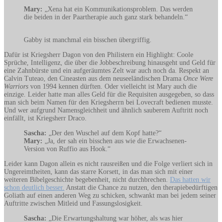
Mary:
„Xena hat ein Kommunikationsproblem. Das werden
die beiden in der Paartherapie auch ganz stark behandeln.“
Gabby ist manchmal ein bisschen übergriffig.
Dafür ist Kriegsherr Dagon von den Philistern ein Highlight: Coole
Sprüche, Intelligenz, die über die Jobbeschreibung hinausgeht und Geld für
eine Zahnbürste und ein aufgeräumtes Zelt war auch noch da. Respekt an
Calvin Tuteao, den Cineasten aus dem neuseeländischen Drama
Once Were
Warriors
von 1994 kennen dürften. Oder vielleicht ist Mary auch die
einzige. Leider hatte man alles Geld für die Requisiten ausgegeben, so dass
man sich beim Namen für den Kriegsherrn bei Lovecraft bedienen musste.
Und wer aufgrund Namensgleichheit und ähnlich sauberem Auftritt noch
einfällt, ist Kriegsherr Draco.
Sascha:
„Der den Wuschel auf dem Kopf hatte?“
Mary:
„Ja, der sah ein bisschen aus wie die Erwachsenen-
Version von Ruffio aus Hook.“
Leider kann Dagon allein es nicht rausreißen und die Folge verliert sich in
Ungereimtheiten, kann das starre Korsett, in das man sich mit einer
weiteren Bibelgeschichte begebenheit, nicht durchbrechen.
Das hatten wir
schon deutlich besser.
Anstatt die Chance zu nutzen, den therapiebedürftigen
Goliath auf einen anderen Weg zu schicken, schwankt man bei jedem seiner
Auftritte zwischen Mitleid und Fassungslosigkeit.
Sascha:
„Die Erwartungshaltung war höher, als was hier