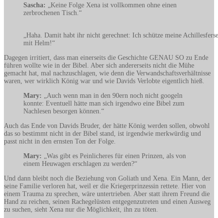
Sascha:
„Keine Folge Xena ist vollkommen ohne einen
zerbrochenen Tisch.“
„Haha. Damit habt ihr nicht gerechnet: Ich schütze meine Achillesfers
mit Helm!“
Dagegen irritiert, dass man einerseits die Geschichte GENAU SO zu Ende
führen wollte wie in der Bibel. Aber sich andererseits nicht die Mühe
gemacht hat, mal nachzuschlagen, wie denn die Verwandschaftsverhältnisse
waren, wer wirklich König war und wie Davids Verlobte eigentlich hieß.
Mary:
„Auch wenn man in den 90ern noch nicht googeln
konnte: Eventuell hätte man sich irgendwo eine Bibel zum
Nachlesen besorgen können.“
Auch das Ende von Davids Bruder, der hätte König werden sollen, obwohl
das so bestimmt nicht in der Bibel stand, ist irgendwie merkwürdig und
passt nicht in den ernsten Ton der Folge.
Mary:
„Was gibt es Peinlicheres für einen Prinzen, als von
einem Heuwagen erschlagen zu werden?“
Und dann bleibt noch die Beziehung von Goliath und Xena. Ein Mann, der
seine Familie verloren hat, weil er die Kriegerprinzessin rettete. Hier von
einem Trauma zu sprechen, wäre untertrieben. Aber statt ihrem Freund die
Hand zu reichen, seinen Rachegelüsten entgegenzutreten und einen Ausweg
zu suchen, sieht Xena nur die Möglichkeit, ihn zu töten.