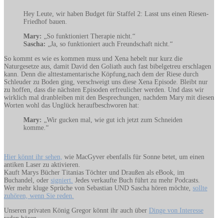
Hey Leute, wir haben Budget für Staffel 2: Lasst uns einen Riesen-
Friedhof bauen.
Mary:
„So funktioniert Therapie nicht.“
Sascha:
„Ja, so funktioniert auch Freundschaft nicht.“
So kommt es wie es kommen muss und Xena hebelt nur kurz die
Naturgesetze aus, damit David den Goliath auch fast bibelgetreu erschlagen
kann. Denn die alttestamentarische Köpfung,nach dem der Riese durch
Schleuder zu Boden ging, verschweigt uns diese Xena Episode. Bleibt nur
zu hoffen, dass die nächsten Episoden erfreulicher werden. Und dass wir
wirklich mal dranbleiben mit den Besprechungen, nachdem Mary mit diesen
Worten wohl das Unglück heraufbeschworen hat:
Mary:
„Wir gucken mal, wie gut ich jetzt zum Schneiden
komme.“
Hier könnt ihr sehen,
wie MacGyver ebenfalls für Sonne betet, um einen
antiken Laser zu aktivieren.
Kauft Marys Bücher Titanias Töchter und Draußen als eBook, im
Buchandel, oder
signiert.
Jedes verkaufte Buch führt zu mehr Podcasts.
Wer mehr kluge Sprüche von Sebastian UND Sascha hören möchte,
sollte
zuhören, wenn Sie reden.
Unseren privaten König Gregor könnt ihr auch über
Dinge von Interesse