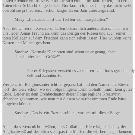
besten Freunde ein Riese ist. Und sie sich einmal im Jahr treffen, um der
Toten einer Schlacht zu gedenken. Nur komisch, dass Gabby das nicht weiß,
obwohl sie ja theoretisch schon länger als ein Jahr unterwegs sind.
Mary:
„Letztes Jahr ist das Treffen wohl ausgefallen.“
Aber die Uhren im Xenaverse laufen bekanntlich anders, also schauen wir
uns lieber Xenas Freund an, denn das Design des Riesen und auch seiner
toten Kollegen auf dem Friedhof kann sich sehen lassen. Hier wurden keine
Kosten und Mühen gescheut.
Sascha:
„Normale Klamotten sind schon teuer genug, aber
alles in vierfacher Größe!“
Dieser Kriegsherr versteht es zu speisen. Und hat sogar ein auf
Zelt und Zahnbürste.
Wer jetzt im Religionsunterricht aufgepasst hat und den Namen des Riesen
hört, der weiß schon, wo die Folge hingeht: Denn Goliath nimmt kein gutes
Ende. Leider ist dem Drehbuchautor dieser Folge jegliche Kreativität
abhanden gekommen, wie man mit diesem vorausbestimmten Ende hätte
umgehen können.
Sascha:
„Das ist ein
Riesen
problem, was ich mit dieser Folge
habe.“
Auch, dass Xena nicht erwähnt, dass Goliath ein Riese ist, bis Gabby der
Angstschweiß auf der Stirn steht passt in Muster, die wir bereits gut kennen.