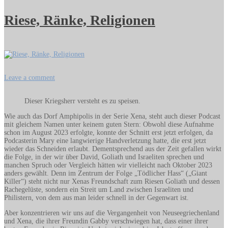
Riese, Ränke, Religionen
on
Leave a comment
Riese,
Ränke,
Dieser Kriegsherr versteht es zu speisen.
Religionen
Wie auch das Dorf Amphipolis in der Serie Xena, steht auch dieser Podcast
mit gleichem Namen unter keinem guten Stern: Obwohl diese Aufnahme
schon im August 2023 erfolgte, konnte der Schnitt erst jetzt erfolgen, da
Podcasterin Mary eine langwierige Handverletzung hatte, die erst jetzt
wieder das Schneiden erlaubt. Dementsprechend aus der Zeit gefallen wirkt
die Folge, in der wir über David, Goliath und Israeliten sprechen und
manchen Spruch oder Vergleich hätten wir vielleicht nach Oktober 2023
anders gewählt. Denn im Zentrum der Folge „Tödlicher Hass“ („Giant
Killer“) steht nicht nur Xenas Freundschaft zum Riesen Goliath und dessen
Rachegelüste, sondern ein Streit um Land zwischen Israeliten und
Philistern, von dem aus man leider schnell in der Gegenwart ist.
Aber konzentrieren wir uns auf die Vergangenheit von Neuseegriechenland
und Xena, die ihrer Freundin Gabby verschwiegen hat, dass einer ihrer