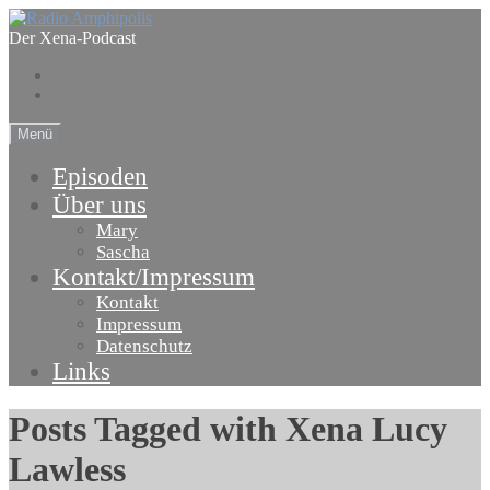
Skip
to
Der Xena-Podcast
content
Folge
uns
Facebook
auf
Twitter
Menü
Episoden
Über uns
Mary
Sascha
Kontakt/Impressum
Kontakt
Impressum
Datenschutz
Links
Posts Tagged with Xena Lucy
Lawless