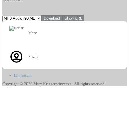
reden hören.
Download
Show URL
Mary
Sascha
Impressum
Copyright © 2026 Mary Kriegerprinzessin. All rights reserved.