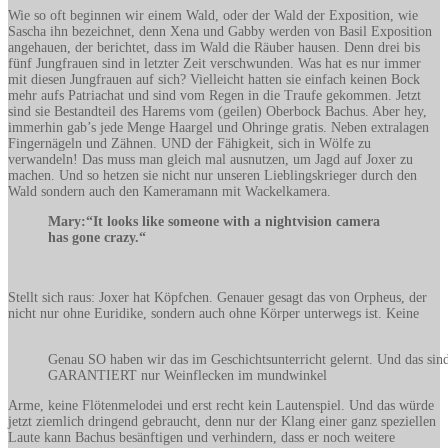
Wie so oft beginnen wir einem Wald, oder der Wald der Exposition, wie
Sascha ihn bezeichnet, denn Xena und Gabby werden von Basil Exposition
angehauen, der berichtet, dass im Wald die Räuber hausen. Denn drei bis
fünf Jungfrauen sind in letzter Zeit verschwunden. Was hat es nur immer
mit diesen Jungfrauen auf sich? Vielleicht hatten sie einfach keinen Bock
mehr aufs Patriachat und sind vom Regen in die Traufe gekommen. Jetzt
sind sie Bestandteil des Harems vom (geilen) Oberbock Bachus. Aber hey,
immerhin gab’s jede Menge Haargel und Ohringe gratis. Neben extralagen
Fingernägeln und Zähnen. UND der Fähigkeit, sich in Wölfe zu
verwandeln! Das muss man gleich mal ausnutzen, um Jagd auf Joxer zu
machen. Und so hetzen sie nicht nur unseren Lieblingskrieger durch den
Wald sondern auch den Kameramann mit Wackelkamera.
Mary:“It looks like someone with a nightvision camera
has gone crazy.“
Stellt sich raus: Joxer hat Köpfchen. Genauer gesagt das von Orpheus, der
nicht nur ohne Euridike, sondern auch ohne Körper unterwegs ist. Keine
Genau SO haben wir das im Geschichtsunterricht gelernt. Und das sin
GARANTIERT nur Weinflecken im mundwinkel
Arme, keine Flötenmelodei und erst recht kein Lautenspiel. Und das würde
jetzt ziemlich dringend gebraucht, denn nur der Klang einer ganz speziellen
Laute kann Bachus besänftigen und verhindern, dass er noch weitere