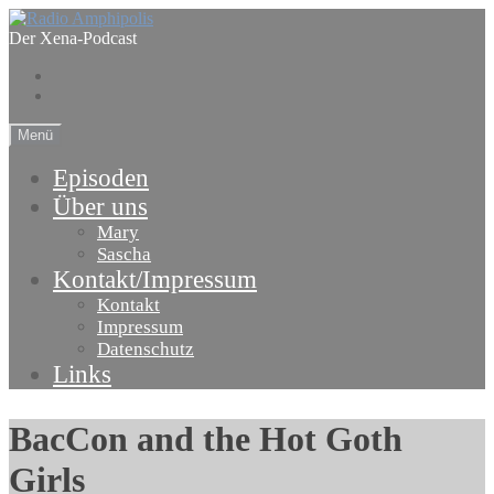
Skip
to
Der Xena-Podcast
content
Folge
uns
Facebook
auf
Twitter
Menü
Episoden
Über uns
Mary
Sascha
Kontakt/Impressum
Kontakt
Impressum
Datenschutz
Links
BacCon and the Hot Goth
Girls