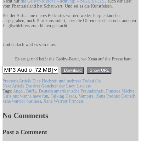
Nicht nur
die Geister-Rikscha – achtung! – beGEISTERT,
auch der Rest
vom Phantasialand hat Schauwert. Und sei es die Kunstfelsen.
Bei der Aufnahme dieses Podcastes wurden weder Harpienknochen
ausgegraben, noch Blut konsumiert, aber die Ohren des einen oder anderen
Englischlehrers zum bluten gebracht.
Und einfach weil es sein muss:
Es saugt und beißt die Gabby-Braut, wo Xena auf die Fresse haut
Download
Show URL
Beitragsnavigation
Previous
Previous Article
Eine Hochzeit und mehrere Todesfälle
Next
Article:
Next Article
Die drei Gesichter der Lucy Lawless
Article:
Tags:
Angel
,
Buffy
,
Deutsch amerikanische Freundschaft
,
Finstere Mächte
,
Girls just wanna have fun
,
Talking Heads
,
Vampire
,
Xena Podcast Deutsch
,
xena warrior business
,
Xena Warrior Princess
No Comments
Post a Comment