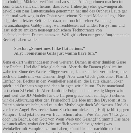
unschuldige Mädchen verführt und zu seinen Anhängerinnen machen tut.
Zum Glück stellt sich heraus, dass Joxer früher(tm) eher gezwungen als
gewollt ein paar Lautenstunden genommen hat und des Orpheus Laute gar
nicht mal weit weg in der Obhut von seinem Kumpel Melodus liegt. Nur
neigt der in letzter Zeit leider dazu, nur noch in seiner Wohnung
herumzuhängen. Gabby hängt währenddessen auf wilden Partys rum und
lässt sich zu antikem neuseegriechischem Technotrance von
leichtbekleideten Damen antanzen. Weil girls eben nur gerne fun(damentale
Rechte) haben wollen.
Sascha: „Sometimes I like flat actions.“
Ally: „Sometimes Girls just wanna have fun.“
Xena erklärt währenddessen zwei weiteren Damen in einer dunklen Gasse
ihre Rechte. Und die Linke gleich mit. Aber da die Damen plötzlich im
wahrsten Sinne des Wortes Flügge werden, kann sie nicht verhindern, dass
auch die Laute mit von Dannen fliegt. Aber zum Glück gibts einen Plan B:
Einfach bei Bachus in den Weinkeller einfallen, die Laute klauen, Joxer
spielt und Orpheus singt und dann bringen wir alle um. Es ist manchmal
fast schon ZU einfach. Aber damit die Folge noch ein wenig länger wird
(und weil die 3D-Modelle für die Harpien grade noch rumlagen) nehmen
wir die Abkürzung über den Friiiiedhof! Die Idee mit den Dryaden ist im
Prinzip nicht schlecht, sind es in der Mythologie doch Waldwesen. Und als
versierter Angel-Besprecher kann Sascha nur nicken: Ja, Hol(t)z hilft gegen
Vampire. Und jetzt hören wir Euch schon rufen: „Wie Vampire?!? Es geht
doch um Bachus, den Gott von Wein Weib und Gesang!“ Stimmt! Das habe
wir auch alles, wobei der Wein sträflich vernachlässigt wird (was
Weinkeller mit Vampiren zu tun haben, könnt Ihr hier nachhören). Im