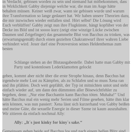
in Verdacht, gebissen worden zu sein und niemand hat mitbekommen, dass
in Wirklichkeit Gabby diejenige welche war, die man im Auge hätte
behalten müssen. Keiner weiß zwar, wann sie gebissen wurde und warum
ihre Transformation so lange gedauert hat. Wir haben unsere Theorien dazu,
die mir inzwischen wieder entfallen sind. Hört selbst! Die Lösung wird
Euch verblüffen! Gabby zeigt nun ihre Flugkünste, hängt kopfüber von der
Decke ins Bild und ist soooo kurz (zeigt eine winzige Lücke zwischen
Daumen und Zeigefinger) das gesammelte Blut von Bacchus zu trinken, was
(erwartungsgemäß) durch einen gezielten Chakramwurf ihrer wahren Liebe
verhindert wird. Joxer darf eine Protoversion seines Heldenthemas zum
besten
Schlange stehen an der Blutausgabestelle. Dabei hatte man Gabby mit
Party und kostenlosen Lederklamotten gelockt
geben, kommt aber nicht über die erste Strophe hinaus, denn Bacchus hat
irgendwie mehr Lust zu Kämpfen, als zu Schlafen und so muss Xena ran
und ihn pfählen. Doch weit gepfählt, der Typ ist mitnichten untot und steht
einfach wieder auf, um dann den dümmsten aller Bösewichtfehler zu
begehen, denn: „Nur eine Bacchantin kann Bacchus töten. Muhaha!“ Und
hätte Bacchus mal ein wenig mehr Serien und Filme gesehen, hätte ihm klar
sein können, was nun passiert: Xena lässt sich kurzerhand von Gabby beißen
und meine Güte, die sexuelle Energie in dieser Szene ist kaum auszuhalten.
Wir zitieren da einfach nochmal Ally:
Ally: „It´s just kinky for kiny`s sake.“
Gemeinsam gehen beide auf Bacchus los und nach einem hellen Blitz sind