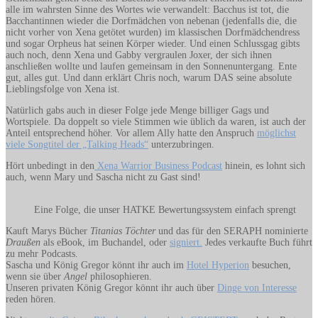
alle im wahrsten Sinne des Wortes wie verwandelt: Bacchus ist tot, die
Bacchantinnen wieder die Dorfmädchen von nebenan (jedenfalls die, die
nicht vorher von Xena getötet wurden) im klassischen Dorfmädchendress
und sogar Orpheus hat seinen Körper wieder. Und einen Schlussgag gibts
auch noch, denn Xena und Gabby vergraulen Joxer, der sich ihnen
anschließen wollte und laufen gemeinsam in den Sonnenuntergang. Ente
gut, alles gut. Und dann erklärt Chris noch, warum DAS seine absolute
Lieblingsfolge von Xena ist.
Natürlich gabs auch in dieser Folge jede Menge billiger Gags und
Wortspiele. Da doppelt so viele Stimmen wie üblich da waren, ist auch der
Anteil entsprechend höher. Vor allem Ally hatte den Anspruch
möglichst
viele Songtitel der „Talking Heads“
unterzubringen.
Hört unbedingt in den
Xena Warrior Business Podcast
hinein, es lohnt sich
auch, wenn Mary und Sascha nicht zu Gast sind!
Eine Folge, die unser HATKE Bewertungssystem einfach sprengt
Kauft Marys Bücher
Titanias Töchter
und das für den SERAPH nominierte
Draußen
als eBook, im Buchandel, oder
signiert.
Jedes verkaufte Buch führt
zu mehr Podcasts.
Sascha und König Gregor könnt ihr auch im
Hotel Hyperion
besuchen,
wenn sie über
Angel
philosophieren.
Unseren privaten König Gregor könnt ihr auch über
Dinge von Interesse
reden hören.