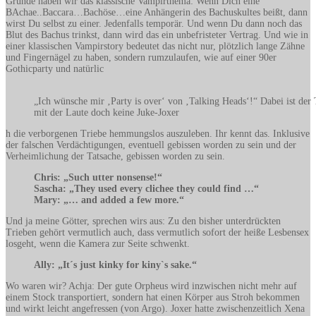
Grunde haben wir das klassische Vampirthema: Wenn Dich eine
BAchae..Baccara…Bachöse…eine Anhängerin des Bachuskultes beißt, dann
wirst Du selbst zu einer. Jedenfalls temporär. Und wenn Du dann noch das
Blut des Bachus trinkst, dann wird das ein unbefristeter Vertrag. Und wie in
einer klassischen Vampirstory bedeutet das nicht nur, plötzlich lange Zähne
und Fingernägel zu haben, sondern rumzulaufen, wie auf einer 90er
Gothicparty und natürlic
„Ich wünsche mir ‚Party is over‘ von ‚Talking Heads‘!“ Dabei ist der
mit der Laute doch keine Juke-Joxer
h die verborgenen Triebe hemmungslos auszuleben. Ihr kennt das. Inklusive
der falschen Verdächtigungen, eventuell gebissen worden zu sein und der
Verheimlichung der Tatsache, gebissen worden zu sein.
Chris: „Such utter nonsense!“
Sascha: „They used every clichee they could find …“
Mary: „… and added a few more.“
Und ja meine Götter, sprechen wirs aus: Zu den bisher unterdrückten
Trieben gehört vermutlich auch, dass vermutlich sofort der heiße Lesbensex
losgeht, wenn die Kamera zur Seite schwenkt.
Ally: „It´s just kinky for kiny`s sake.“
Wo waren wir? Achja: Der gute Orpheus wird inzwischen nicht mehr auf
einem Stock transportiert, sondern hat einen Körper aus Stroh bekommen
und wirkt leicht angefressen (von Argo). Joxer hatte zwischenzeitlich Xena