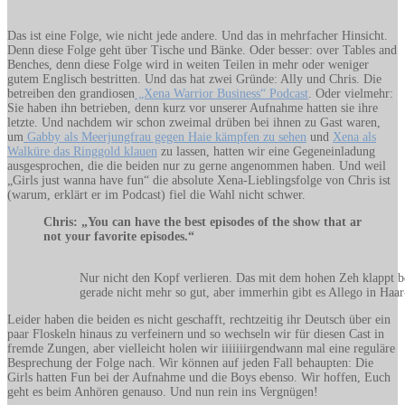
Das ist eine Folge, wie nicht jede andere. Und das in mehrfacher Hinsicht.
Denn diese Folge geht über Tische und Bänke. Oder besser: over Tables and
Benches, denn diese Folge wird in weiten Teilen in mehr oder weniger
gutem Englisch bestritten. Und das hat zwei Gründe: Ally und Chris. Die
betreiben den grandiosen
„Xena Warrior Business“ Podcast
. Oder vielmehr:
Sie haben ihn betrieben, denn kurz vor unserer Aufnahme hatten sie ihre
letzte. Und nachdem wir schon zweimal drüben bei ihnen zu Gast waren,
um
Gabby als Meerjungfrau gegen Haie kämpfen zu sehen
und
Xena als
Walküre das Ringgold klauen
zu lassen, hatten wir eine Gegeneinladung
ausgesprochen, die die beiden nur zu gerne angenommen haben. Und weil
„Girls just wanna have fun“ die absolute Xena-Lieblingsfolge von Chris ist
(warum, erklärt er im Podcast) fiel die Wahl nicht schwer.
Chris: „You can have the best episodes of the show that ar
not your favorite episodes.“
Nur nicht den Kopf verlieren. Das mit dem hohen Zeh klappt b
gerade nicht mehr so gut, aber immerhin gibt es Allego in Haa
Leider haben die beiden es nicht geschafft, rechtzeitig ihr Deutsch über ein
paar Floskeln hinaus zu verfeinern und so wechseln wir für diesen Cast in
fremde Zungen, aber vielleicht holen wir iiiiiiirgendwann mal eine reguläre
Besprechung der Folge nach. Wir können auf jeden Fall behaupten: Die
Girls hatten Fun bei der Aufnahme und die Boys ebenso. Wir hoffen, Euch
geht es beim Anhören genauso. Und nun rein ins Vergnügen!